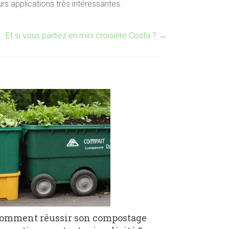
rs applications très intéressantes.
Et si vous partiez en mini croisière Costa ?
→
omment réussir son compostage