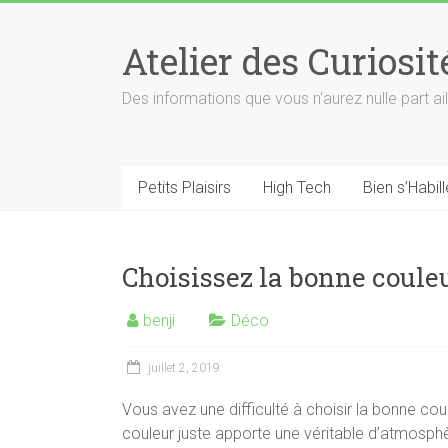
Skip
to
Atelier des Curiosit
content
Des informations que vous n'aurez nulle part ail
Petits Plaisirs
High Tech
Bien s’Habill
Choisissez la bonne couleu
benji
Déco
juillet 2, 2019
Vous avez une difficulté à choisir la bonne cou
couleur juste apporte une véritable d’atmosph