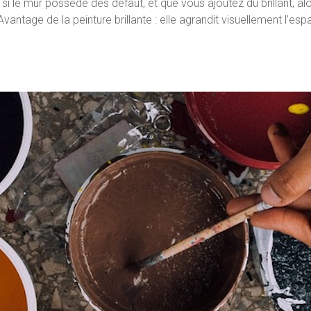
, si le mur possède des défaut, et que vous ajoutez du brillant, a
antage de la peinture brillante : elle agrandit visuellement l’espac