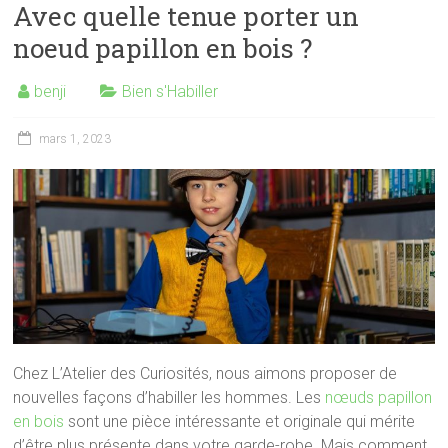
Avec quelle tenue porter un
noeud papillon en bois ?
benji
Bien s'Habiller
mars 1, 2023
Chez L’Atelier des Curiosités, nous aimons proposer de
nouvelles façons d’habiller les hommes. Les
nœuds papillon
en bois
sont une pièce intéressante et originale qui mérite
d’être plus présente dans votre garde-robe. Mais comment