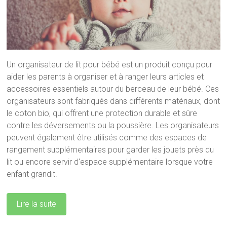
Un
organis
ateur
de
lit
pour
b
é
b
é
est
un
produ
it
con
ç
u
pour
a
ider
les
parents
à
organ
iser
et
à
ranger
le
urs
articles
et
access
o
ires
ess
ent
i
els
aut
our
du
ber
ce
au
de
le
ur
b
é
b
é
.
Ces
organis
ateurs
s
ont
fab
ri
qu
és
d
ans
diff
é
rent
s
mat
é
ri
aux
,
dont
le
c
oton
bio
,
qui
off
rent
une
protection
durable
et
s
û
re
cont
re
les
dé
verse
ments
o
u
la
p
ous
si
ère
.
Les
organis
ateurs
pe
u
vent
é
gal
ement
ê
tre
util
is
és
comm
e
des
esp
aces
de
rang
ement
suppl
é
ment
aires
pour
gard
er
les
j
ou
ets
pr
è
s
du
lit
o
u
enc
ore
serv
ir
d
‘
esp
ace
suppl
é
ment
aire
l
ors
que
vot
re
en
f
ant
grand
it
.
Lire la suite