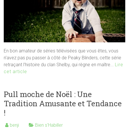
En bon amateur de séries télévisées que vous êtes, vous
n’avez pas pu passer à côté de Peaky Blinders, cette série
retraçant l’histoire du clan Shelby, qui règne en maître...
Lire
cet article
Pull moche de Noël : Une
Tradition Amusante et Tendance
!
benji
Bien s'Habiller