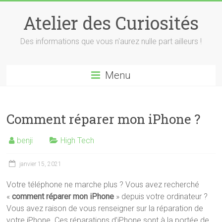
Skip
to
Atelier des Curiosités
content
Des informations que vous n'aurez nulle part ailleurs !
Menu
Comment réparer mon iPhone ?
benji
High Tech
janvier 15, 2021
Votre téléphone ne marche plus ? Vous avez recherché
«
comment réparer mon iPhone
» depuis votre ordinateur ?
Vous avez raison de vous renseigner sur la réparation de
votre iPhone. Ces réparations d’iPhone sont à la portée de