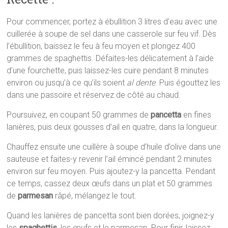
Pour commencer, portez à ébullition 3 litres d’eau avec une
cuillerée à soupe de sel dans une casserole sur feu vif. Dès
l’ébullition, baissez le feu à feu moyen et plongez 400
grammes de spaghettis. Défaites-les délicatement à l’aide
d’une fourchette, puis laissez-les cuire pendant 8 minutes
environ ou jusqu’à ce qu’ils soient
al dente
. Puis égouttez les
dans une passoire et réservez de côté au chaud.
Poursuivez, en coupant 50 grammes de
pancetta
en fines
lanières, puis deux gousses d’ail en quatre, dans la longueur.
Chauffez ensuite une cuillère à soupe d’huile d’olive dans une
sauteuse et faites-y revenir l’ail émincé pendant 2 minutes
environ sur feu moyen. Puis ajoutez-y la pancetta. Pendant
ce temps, cassez deux œufs dans un plat et 50 grammes
de
parmesan
râpé, mélangez le tout.
Quand les lanières de pancetta sont bien dorées, joignez-y
les
spaghettis
, les œufs et le parmesan. Pour finir, laissez