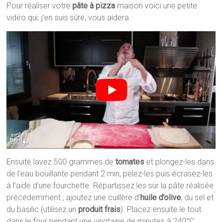
Pour réaliser votre
pâte à pizza
maison voici une petite
vidéo qui, j’en suis sûre, vous aidera :
Ensuite lavez 500 grammes de
tomates
et plongez-les dans
de l’eau bouillante pendant 2 min, pelez-les puis écrasez-les
à l’aide d’une fourchette. Répartissez les sur la pâte réalisée
précédemment , ajoutez une cuillère d’
huile d’olive
, du sel et
du basilic (utilisez un
produit frais
). Placez ensuite le tout
dans le four pendant une vingtaine de minutes à 240°C.