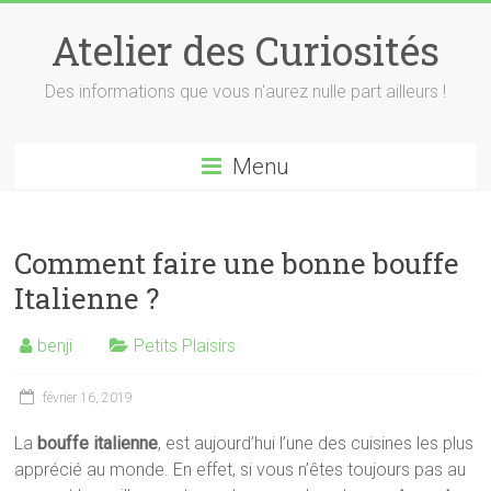
Skip
to
Atelier des Curiosités
content
Des informations que vous n'aurez nulle part ailleurs !
Menu
Comment faire une bonne bouffe
Italienne ?
benji
Petits Plaisirs
février 16, 2019
La
bouffe italienne
, est aujourd’hui l’une des cuisines les plus
apprécié au monde. En effet, si vous n’êtes toujours pas au