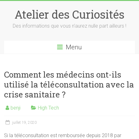
Skip
to
Atelier des Curiosités
content
Des informations que vous n'aurez nulle part ailleurs !
Menu
Comment les médecins ont-ils
utilisé la téléconsultation avec la
crise sanitaire ?
benji
High Tech
juillet 19, 2020
Si la téléconsultation est remboursée depuis 2018 par