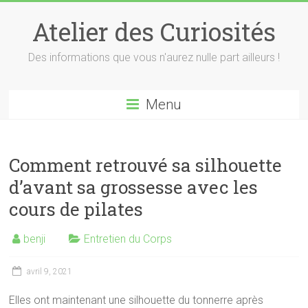
Skip
to
Atelier des Curiosités
content
Des informations que vous n'aurez nulle part ailleurs !
Menu
Comment retrouvé sa silhouette
d’avant sa grossesse avec les
cours de pilates
benji
Entretien du Corps
avril 9, 2021
Elles ont maintenant une silhouette du tonnerre après