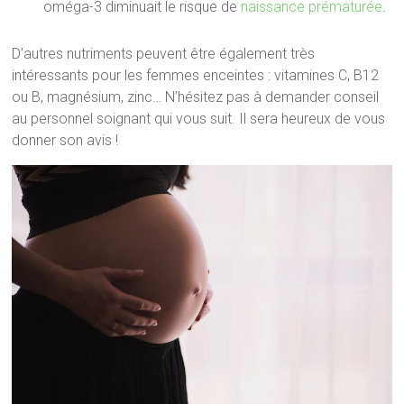
oméga-3 diminuait le risque de
naissance prématurée
.
D’autres nutriments peuvent être également très
intéressants pour les femmes enceintes : vitamines C, B12
ou B, magnésium, zinc… N’hésitez pas à demander conseil
au personnel soignant qui vous suit. Il sera heureux de vous
donner son avis !